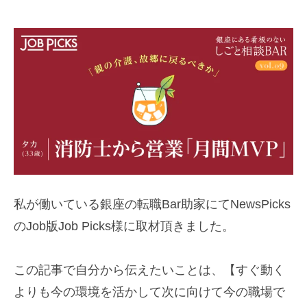
y
0
細
件
川
の
将
コ
メ
ン
ト
私が働いている銀座の転職Bar助家にてNewsPicks
のJob版Job Picks様に取材頂きました。
この記事で自分から伝えたいことは、【すぐ動く
よりも今の環境を活かして次に向けて今の職場で