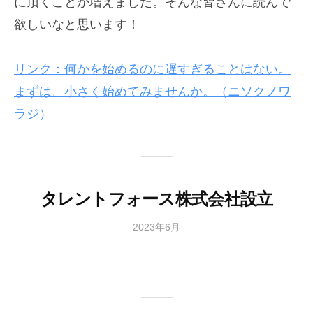
に頂くことが増えました。そんな皆さんに読んで
欲しいなと思います！
リンク：何かを始めるのに遅すぎることはない。
まずは、小さく始めてみませんか。（ニソクノワ
ラジ）
タレントフォース株式会社設立
2023年6月
b
/
y
0
細
件
川
の
将
コ
メ