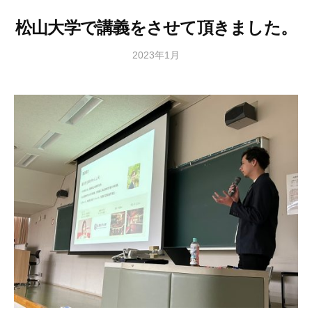
ン
松山大学で講義をさせて頂きました。
ト
2023年1月
b
/
y
0
細
件
川
の
将
コ
メ
ン
ト