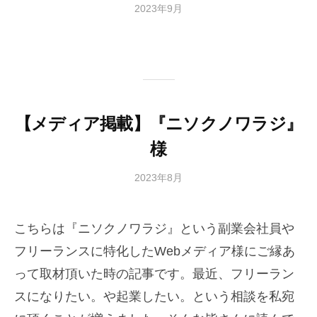
2023年9月
b
/
y
0
細
件
川
の
将
コ
メ
ン
【メディア掲載】『ニソクノワラジ』
ト
様
2023年8月
b
/
y
0
細
件
こちらは『ニソクノワラジ』という副業会社員や
川
の
将
コ
フリーランスに特化したWebメディア様にご縁あ
メ
って取材頂いた時の記事です。最近、フリーラン
ン
スになりたい。や起業したい。という相談を私宛
ト