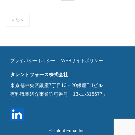
投
« 前へ
稿
の
ペ
ー
ジ
プライバシーポリシー
WEBサイトポリシー
送
タレントフォース株式会社
り
東京都中央区銀座7丁目13－20銀座THビル
有料職業紹介事業許可番号「13-ユ-315677」
© Talent Force Inc.