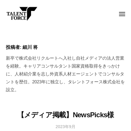
タ
コ
ー
レ
ン
ン
メ
テ
ニ
ト
ュ
タ
ン
外
フ
ー
ォ
レ
資
ツ
ー
系
へ
ン
投稿者:
細川 将
ス
•
ス
ト
株
日
新卒で株式会社リクルートへ入社し自社メディアの法人営業
キ
フ
式
系
を経験。キャリアコンサルタント国家資格取得をきっかけ
ッ
ォ
会
グ
に、人材紹介業を志し外資系人材エージェントでコンサルタ
プ
ー
社
ロ
ントを歴任。2023年に独立し、タレントフォース株式会社を
ス
ー
設立。
株
バ
式
ル
I
会
【メディア掲載】NewsPicks様
T
社
転
2023年9月
b
/
職