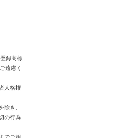
る登録商標
はご遠慮く
者人格権
を除き、
切の行為
までご相