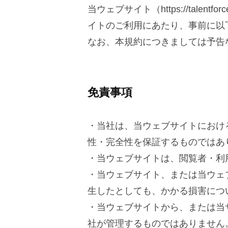
T
WEB
当ウェブサイト（https://tal
社
転
イトのご利用にあたり、事前に以
サ
職
なお、本規約につきましては予告
イ
ト
免責事項
ポ
・当社は、当ウェブサイトにおけ
リ
性・完全性を保証するものではあ
シ
・当ウェブサイトは、閲覧者・利
・当ウェブサイト、または当ウェ
ー
生したとしても、かかる損害につ
・当ウェブサイトから、または当
2026
社が管理するものではありません
年