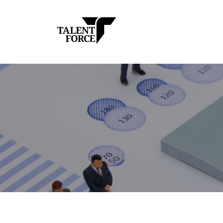
コ
レ
ン
ン
テ
ト
ン
タ
フ
外
ツ
ォ
資
レ
へ
ー
系
ン
ス
ス
•
ト
株
キ
日
フ
式
ッ
系
ォ
会
グ
プ
ー
社
ロ
ス
ー
株
バ
ル
式
I
会