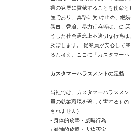
T
社
業の発展に貢献することを使命と
転
産であり、真摯に受 け止め、継
職
暴言、脅迫、暴力行為等は、従 
うした社会通念上不適切な行為は
及ぼします。 従業員が安心して
ると考え、ここに「カスタマーハ
カスタマーハラスメントの定義
当社では、カスタマーハラスメン
員の就業環境を著しく害するもの
されません）
• 身体的攻撃・威嚇行為
• 精神的攻撃・人格否定