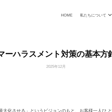
HOME
私たちについて
マーハラスメント対策の基本方
2025年12月
b
/
y
0
細
件
川
の
将
コ
メ
ン
最大化させる」というビジョンのもと、お客様一人ひ 