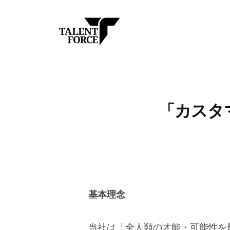
コ
レ
ン
ン
テ
ト
ン
タ
フ
外
ツ
ォ
資
レ
へ
ー
系
ン
ス
ス
•
ト
「カスタ
株
キ
日
フ
式
ッ
系
ォ
会
グ
プ
ー
社
ロ
ス
ー
株
バ
基本理念
ル
式
I
会
当社は「全人類の才能・可能性を